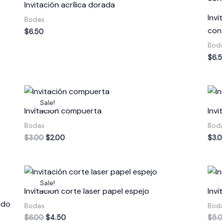
Invitación acrílica dorada
Invi
Bodas
con
$
6.50
Bod
$
6.
Original
Current
price
price
Sale!
was:
is:
Invitación compuerta
Inv
$3.00.
$2.00.
Bodas
Bod
$
3.00
$
2.00
$
3.
Original
Current
price
price
Sale!
was:
is:
Invitación corte laser papel espejo
Inv
$6.00.
$4.50.
ado
Bodas
Bod
$
6.00
$
4.50
$
5.