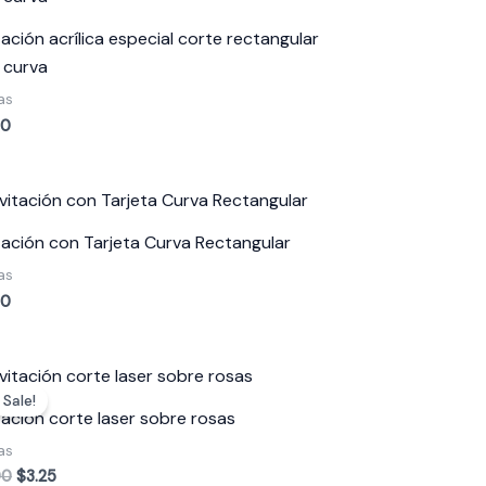
tación acrílica especial corte rectangular
 curva
as
50
itación con Tarjeta Curva Rectangular
as
00
Original
Current
price
price
Sale!
was:
is:
itación corte laser sobre rosas
$5.00.
$3.25.
as
00
$
3.25