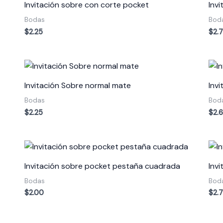
Invitación sobre con corte pocket
Inv
Bodas
Bod
$
2.25
$
2.
Invitación Sobre normal mate
Inv
Bodas
Bod
$
2.25
$
2.
Invitación sobre pocket pestaña cuadrada
Inv
Bodas
Bod
$
2.00
$
2.