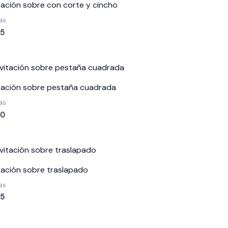
itación sobre con corte y cincho
as
75
itación sobre pestaña cuadrada
as
60
itación sobre traslapado
as
75