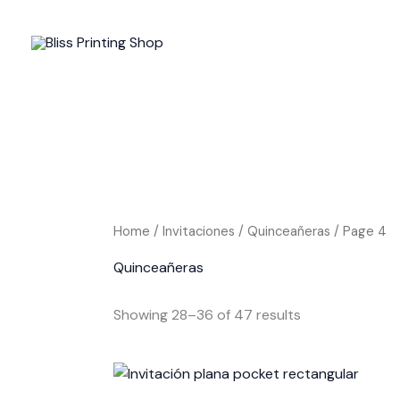
Skip
to
content
Home
/
Invitaciones
/
Quinceañeras
/ Page 4
Quinceañeras
Showing 28–36 of 47 results