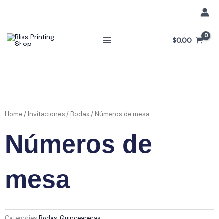
Skip
to
content
$
0.00
Home
/
Invitaciones
/
Bodas
/ Números de mesa
Números de
mesa
Categories
Bodas
,
Quinceañeras