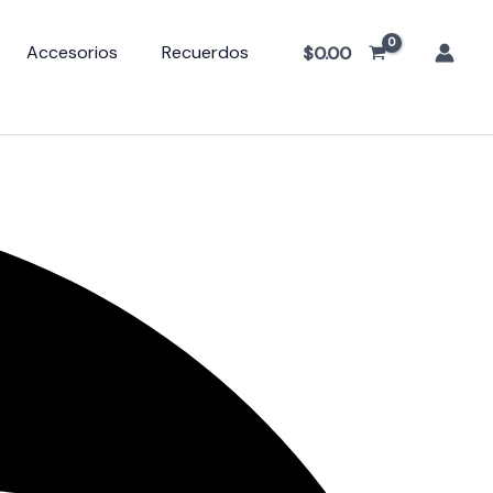
les rectangulares 5×7″
Accesorios
Recuerdos
$
0.00