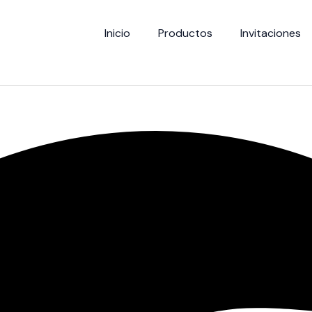
Home
/
Productos
/
Postales
/ Posta
Inicio
Productos
Invitaciones