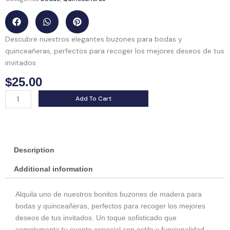
Descubre nuestros elegantes buzones para bodas y
quinceañeras, perfectos para recoger los mejores deseos de tus
invitados
$
25.00
Alquiler
Add To Cart
buzones
de
madera
quantity
Description
Additional information
Alquila uno de nuestros bonitos buzones de madera para
bodas y quinceañeras, perfectos para recoger los mejores
deseos de tus invitados. Un toque sofisticado que
complementa tu evento especial con estilo y funcionalidad.