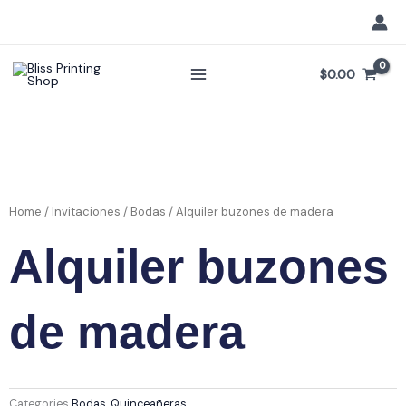
Skip
to
content
$
0.00
Home
/
Invitaciones
/
Bodas
/ Alquiler buzones de madera
Alquiler buzones
de madera
Categories
Bodas
,
Quinceañeras