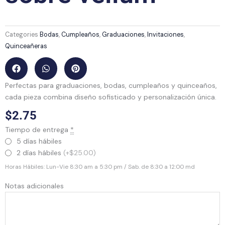
Categories
Bodas
,
Cumpleaños
,
Graduaciones
,
Invitaciones
,
Quinceañeras
Perfectas para graduaciones, bodas, cumpleaños y quinceaños,
cada pieza combina diseño sofisticado y personalización única.
$
2.75
Invitación
Tiempo de entrega
*
floral
5 días hábiles
sobre
2 días hábiles
(+$25.00)
vellum
Horas Hábiles: Lun-Vie 8:30 am a 5:30 pm / Sab. de 8:30 a 12:00 md
quantity
Notas adicionales