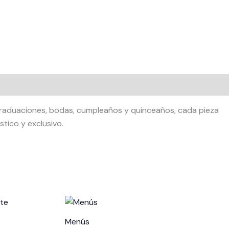
 graduaciones, bodas, cumpleaños y quinceaños, cada pieza
tico y exclusivo.
Price
range:
$10.00
Menús
through