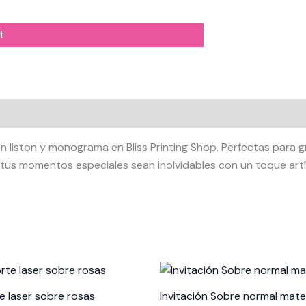
t
n liston y monograma en Bliss Printing Shop. Perfectas para
tus momentos especiales sean inolvidables con un toque artís
rent
ce
te laser sobre rosas
Invitación Sobre normal mate
5.