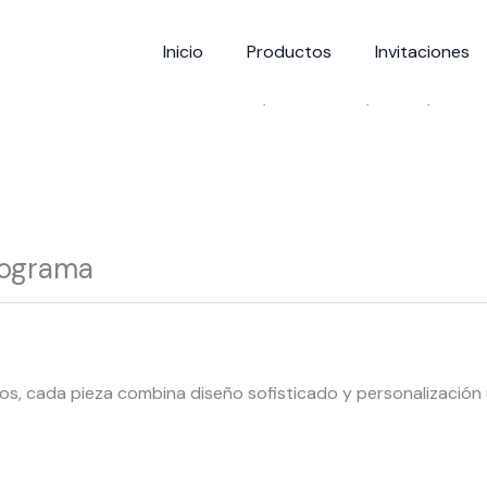
Inicio
Productos
Invitaciones
Home
/
Invitaciones
/
Bodas
/ Invita
nograma
s, cada pieza combina diseño sofisticado y personalización 