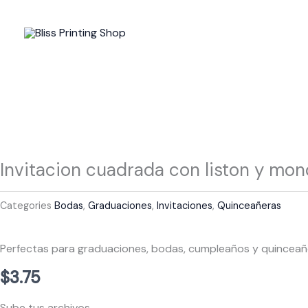
Skip
to
content
Invitacion cuadrada con liston y mo
Categories
Bodas
,
Graduaciones
,
Invitaciones
,
Quinceañeras
Perfectas para graduaciones, bodas, cumpleaños y quinceaño
$
3.75
Invitacion
Sube tus archivos