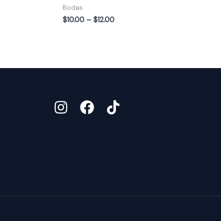
$12.00
Bodas
$
10.00
–
$
12.00