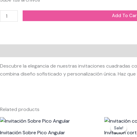
cuadrada
con
Add To Car
liston
y
monograma
quantity
Description
Descubre la elegancia de nuestras invitaciones cuadradas co
combina diseño sofisticado y personalización única. Haz que 
Related products
Original
Cur
price
pri
Sale!
Sale!
was:
is:
Invitación Sobre Pico Angular
Invitación cor
$5.00.
$3.2