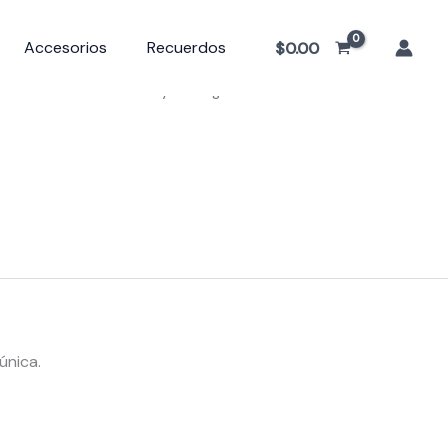
Accesorios
Recuerdos
$
0.00
cion cuadrada con liston y monograma
única.