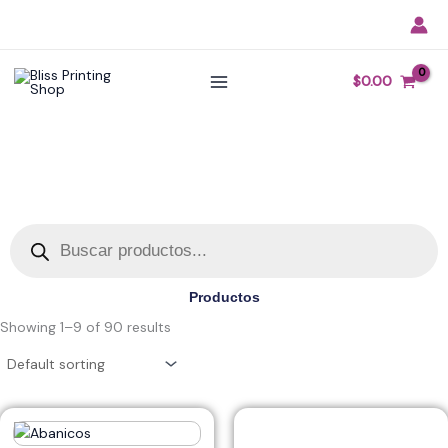
Skip
to
content
$
0.00
Products
search
Productos
Showing 1–9 of 90 results