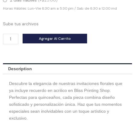
2 días hábiles
(+$25.00)
Recuerdo
Horas Hábiles: Lun-Vie 8:30 am a 5:30 pm / Sab. de 8:30 a 12:00 md
Acrilico
quantity
Sube tus archivos
Agregar Al Carrito
Description
Descubre la elegancia de nuestras invitaciones florales que
ya incluye recuerdo en acrilico en Bliss Printing Shop.
Perfectas para quinceaños, cada pieza combina diseño
sofisticado y personalización única. Haz que tus momentos
especiales sean inolvidables con un toque artístico y
exclusivo.