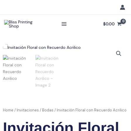
Skip
to
content
$
0.00
Home
/
Invitaciones
/
Bodas
/ Invitación Floral con Recuerdo Acrilico
Invitación Floral