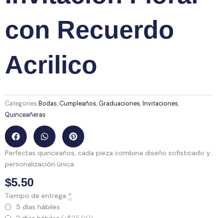
con Recuerdo
Acrilico
Categories
Bodas
,
Cumpleaños
,
Graduaciones
,
Invitaciones
,
Quinceañeras
Perfectas quinceaños, cada pieza combina diseño sofisticado y
personalización única.
$
5.50
Invitación
Tiempo de entrega
*
Floral
5 días hábiles
con